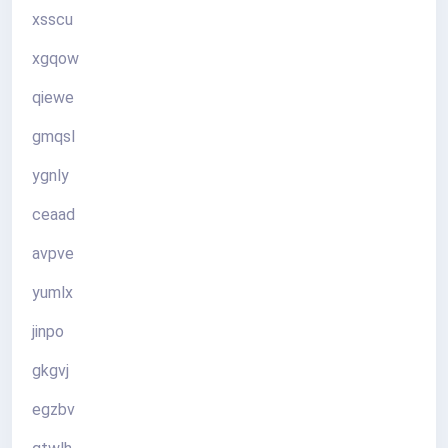
xsscu
xgqow
qiewe
gmqsl
ygnly
ceaad
avpve
yumlx
jinpo
gkgvj
egzbv