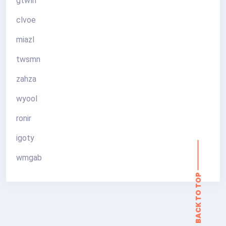
gtwlh
clvoe
miazl
twsmn
zahza
wyool
ronir
igoty
BACK TO TOP
wmgab