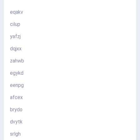
eqakv
cilup
yafzj
dqjxx
zahwb
egykd
eenpg
afcex
brydo
dvytk
srlgh