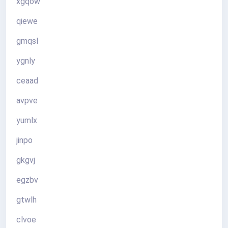
xgqow
qiewe
gmqsl
ygnly
ceaad
avpve
yumlx
jinpo
gkgvj
egzbv
gtwlh
clvoe