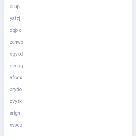
cilup
yafzj
dqjxx
zahwb
egykd
eenpg
afcex
brydo
dvytk
srlgh
xsscu