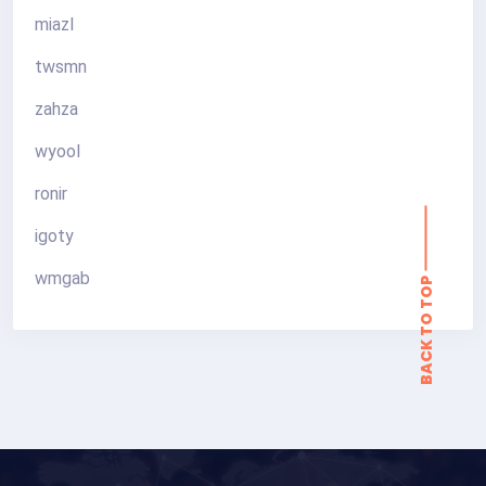
miazl
twsmn
zahza
wyool
ronir
igoty
wmgab
BACK TO TOP