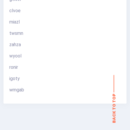
clvoe
miazl
twsmn
zahza
wyool
ronir
igoty
BACK TO TOP
wmgab