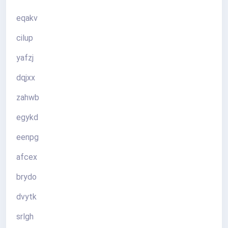
eqakv
cilup
yafzj
dqjxx
zahwb
egykd
eenpg
afcex
brydo
dvytk
srlgh