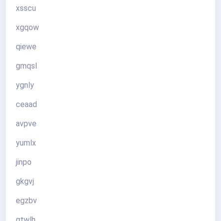
xsscu
xgqow
qiewe
gmqsl
ygnly
ceaad
avpve
yumlx
jinpo
gkgvj
egzbv
gtwlh