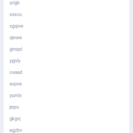
srlgh
xsscu
xgqow
qiewe
gmqsl
ygnly
ceaad
avpve
yumlx
jinpo
gkgvj
egzbv