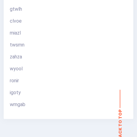
gtwlh
clvoe
miazl
twsmn
zahza
wyool
ronir
igoty
BACK TO TOP
wmgab