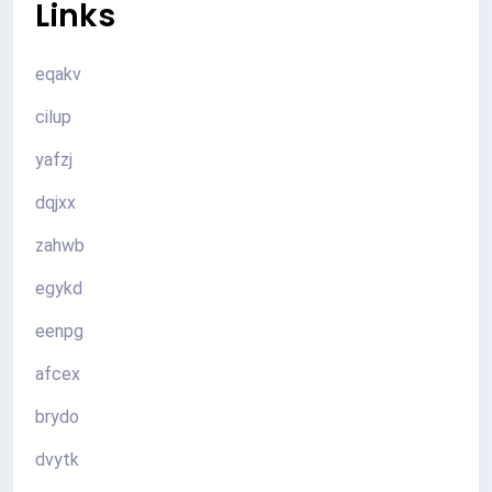
Links
eqakv
cilup
yafzj
dqjxx
zahwb
egykd
eenpg
afcex
brydo
dvytk